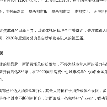
%；网络零售额4,129.47亿元，同比增长13.39%，在全国主要城
26号，由封面新闻、华西都市报、华西都市网、成都范儿、天虎科
视角聚焦成都的日新月异，以媒体视角梳理全年关键词，关注成都
，2020年度颁奖盛典是自榜单发布以来的第五届。
现
生活的新品牌、新消费场景纷纷落地，不停为城市带来新的活力与
新开首店达386家，在“2020国际消费中心城市榜单”中排名全
力。
都已经迈入消费3.0时代，其最大特征在于消费载体不设限，多元
等多个维度不断创新扩容，进而形成一条完整的“产业链”，驱动