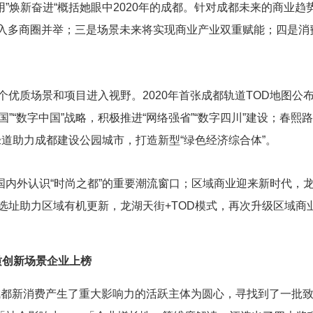
”焕新奋进“概括她眼中2020年的成都。针对成都未来的商业
进入多商圈并举；三是场景未来将实现商业产业双重赋能；四是
个优质场景和项目进入视野。2020年首张成都轨道TOD地图公
”“数字中国”战略，积极推进“网络强省”“数字四川”建设；春
绿道助力成都建设公园城市，打造新型“绿色经济综合体”。
国内外认识“时尚之都”的重要潮流窗口；区域商业迎来新时代，
准选址助力区域有机更新，龙湖天街+TOD模式，再次升级区域商
质创新场景企业上榜
0年在成都新消费产生了重大影响力的活跃主体为圆心，寻找到了一