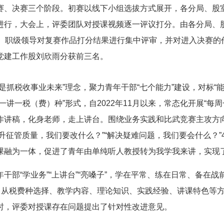
赛、决赛三个阶段。初赛以线下小组选拔方式展开，各分局、股室
进行，大会上，评委团队对授课视频逐一评议打分。由各分局、
导、职级领导对复赛作品打分结果进行集中评审，并对进入决赛的
党建工作股刘欣雨分获前三名。
是抓税收事业未来”理念，聚力青年干部“七个能力”建设，对标“
讲一税（费）种”形式，自2022年11月以来，常态化开展“每
作讲稿，化身老师，走上讲台。围绕业务实践和比武竞赛主攻方向
提升征管质量，我们要改什么？”“解决疑难问题，我们要会什么？
融为一体，促进了青年由单纯听人教授转为我学我来讲，实现了“
干部“学业务”“上讲台”“亮嗓子”，学在平常、练在日常、备在
”，从税费种选择、教学内容、理论知识、实践经验、讲课特色等
时，评委对授课存在问题提出了针对性改进意见。