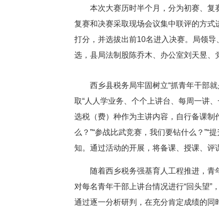
本次大赛历时半个月，分为初赛、复
复赛和决赛采取现场会议集中联评的方式
打分，并选拔出前10名进入决赛。局领
选，县局法制股陈乔木、办公室刘天昱、
西乡县税务局牢固树立“抓青年干部就
取“人人学业务、个个上讲台、每周一讲、一
选税（费）种作为主讲内容，自行备课制
么？”“参战比武竞赛，我们要钻什么？”“
知。通过活动的开展，将备课、授课、评课
随着西乡税务强基育人工程推进，青年
对每名青年干部上讲台情况进行“回头望
通过逐一分析研判，在充分肯定成绩的同