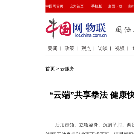
首页
>
云服务
“云端”共享拳法 健
后顶虚领、立项竖脊、沉肩坠肘、两足平
发布