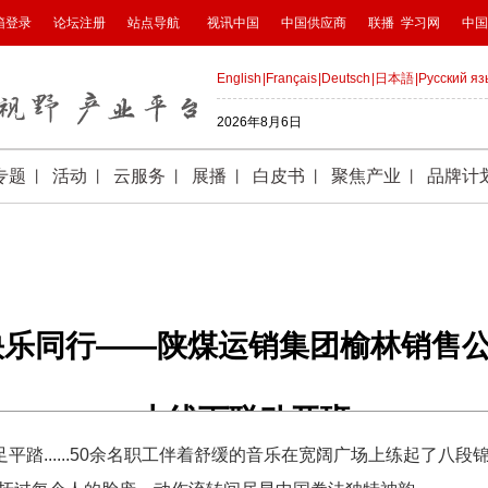
康快乐同行——陕煤运销集团榆林销售
上线下联动开班
踏......50余名职工伴着舒缓的音乐在宽阔广场上练起了八
时间：2024-04-22 15:41:59 | 来源：中国网 | 作者：温萌 | 责任编辑