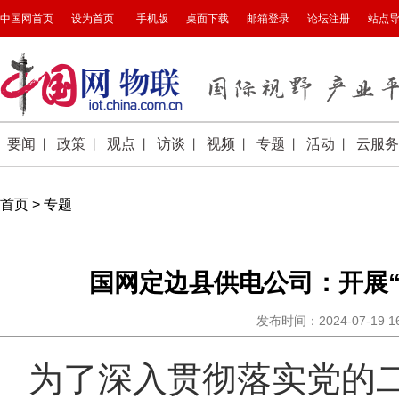
首页
>
专题
国网定边县供电公司：开展
发布时间：2024-07-19 
为了深入贯彻落实党的二