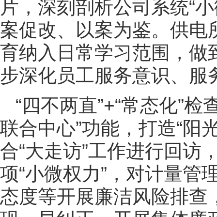
片，深刻剖析公司系统“小
案促改、以案为鉴。供电
育纳入日常学习范围，做到
步深化员工服务意识、服
“四不两直”+“常态化”
联合中心”功能，打造“阳
合“大走访”工作进行回访
项“小微权力”，对计量管
态度等开展廉洁风险排查