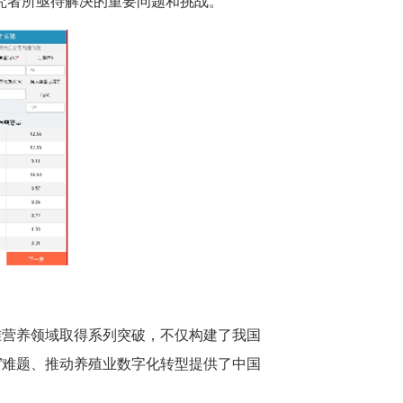
究者所亟待解决的重要问题和挑战。
准营养领域取得系列突破，不仅构建了我国
”难题、推动养殖业数字化转型提供了中国