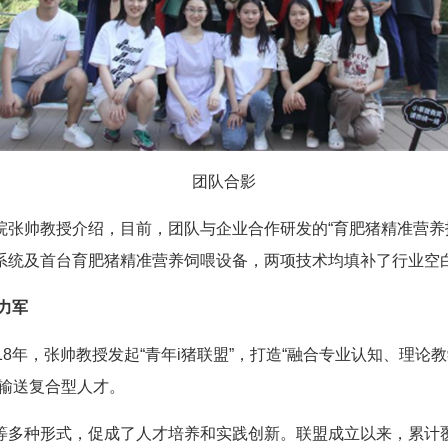
团队合影
院张帅教授介绍，目前，团队与企业合作研发的“育肥猪精准营养
系统及首台育肥猪精准营养饲喂设备，两项技术均填补了行业空
力军
18年，张帅教授发起“青年i猪联盟”，打造“融合专业认知、理
业输送复合型人才。
等多种形式，促成了人才培养和实践创新。联盟成立以来，累计