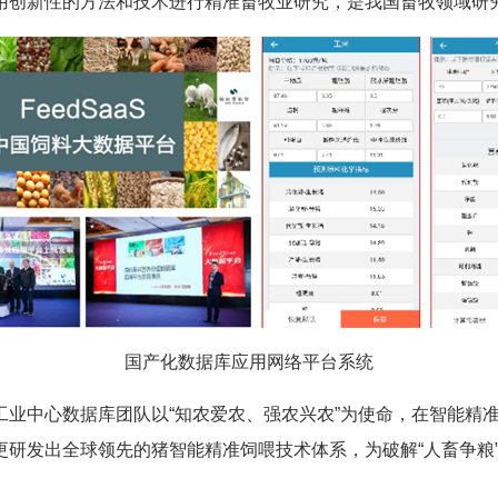
用创新性的方法和技术进行精准畜牧业研究，是我国畜牧领域研
国产化数据库应用网络平台系统
工业中心数据库团队以“知农爱农、强农兴农”为使命，在智能精
更研发出全球领先的猪智能精准饲喂技术体系，为破解“人畜争粮