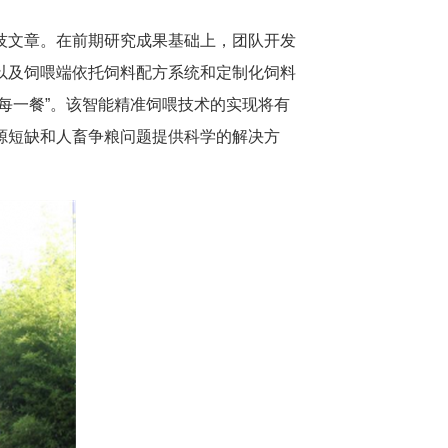
技文章。在前期研究成果基础上，团队开发
以及饲喂端依托饲料配方系统和定制化饲料
每一餐”。该智能精准饲喂技术的实现将有
源短缺和人畜争粮问题提供科学的解决方