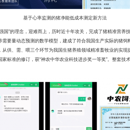
基于心率监测的猪净能低成本测定新方法
技强国”的理念，迎难而上，历时近十年攻关，完成了猪精准营养
养需要量动态预测的数学模型，建成了符合我国生产实际的猪饲
，从供、需、喂三个环节为我国生猪养殖领域精准畜牧业的实现
家标准的修订，获“神农中华农业科技进步奖一等奖”。整套技术