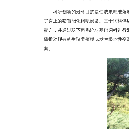
科研创新的最终目的是使成果精准落
了真正的猪智能化饲喂设备。基于饲料供
配方，并通过双下料系统对基础饲料进行
望推动现有的生猪养殖模式发生根本性变
案。