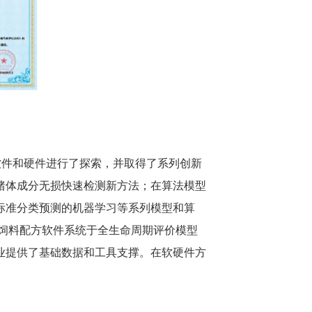
软件和硬件进行了探索，并取得了系列创新
猪体成分无损快速检测新方法；在算法模型
标准分类预测的机器学习等系列模型和算
式饲料配方软件系统于全生命周期评价模型
业提供了基础数据和工具支撑。在软硬件方