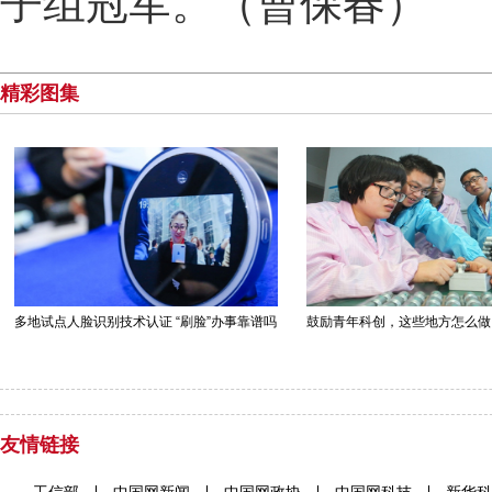
子组冠军。（曹保春）