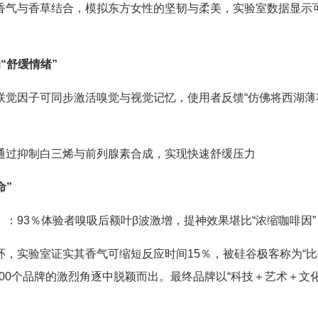
香气与香草结合，模拟东方女性的坚韧与柔美，实验室数据显示可
“舒缓情绪”
觉因子可同步激活嗅觉与视觉记忆，使用者反馈“仿佛将西湖薄雾
。
通过抑制白三烯与前列腺素合成，实现快速舒缓压力
命”
：93％体验者嗅吸后额叶β波激增，提神效果堪比“浓缩咖啡因”，
，实验室证实其香气可缩短反应时间15％，被硅谷极客称为“比代
1200个品牌的激烈角逐中脱颖而出。最终品牌以“科技＋艺术＋