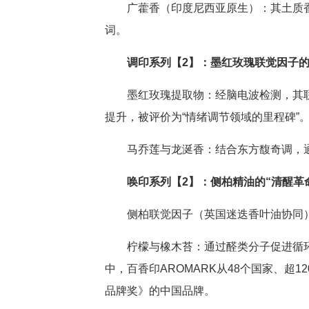
广藿香（印度尼西亚原生）：其土质
词。
调印系列【2】：墨红玫瑰联觉因子的
墨红玫瑰提取物：经脑电波检测，其联
提升，被评价为“情绪调节领域的里程碑”
马乔莲与龙涎香：结合东方馥奇调，
唤印系列【2】：侧柏精油的“清醒革
侧柏联觉因子（英国迷迭香叶油协同）
柠檬与橡木苔：通过醛类分子促进循环
中，百香印AROMARK从48个国家、超
品牌奖》的中国品牌。