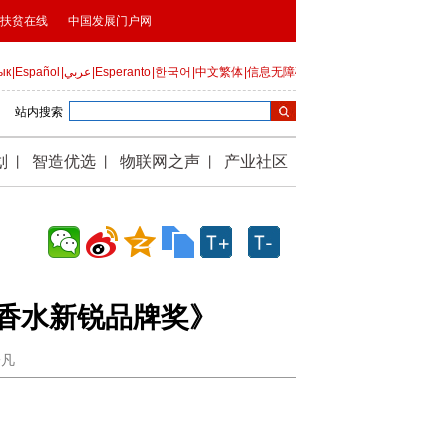
度香水新锐品牌奖》
一凡