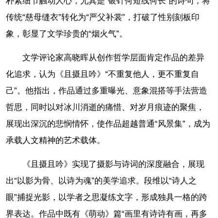
朴素细节触动人心，尤其是“银针何短线何长”的诗句，将
传统“慈母缝衣”转化为“严父补裳”，打破了性别刻板印
象，彰显了文学珍贵的“烟火气”。
文学评论家高晓晖从创作哲学层面肯定作品的差异
化追求，认为《且摄且吟》“不重复他人，更不重复自
己”。他指出，作品通过多重曝光、意象混搭等手法营造
哲思，同时以对冰川消逝的痛惜、对岁月痕迹的聚焦，
展现出深沉的悲悯情怀，使作品超越普通“风景集”，成为
承载人文精神的艺术载体。
《且摄且吟》实现了摄影与诗词的深度融合，展现
出“以影为骨、以诗为魂”的美学追求。段维以“诗人之
眼”捕捉光影，以学者之思凝练文字，形成独具一格的跨
界表达。作品中既有《萌动》篇“画里有诗诗有画，再多