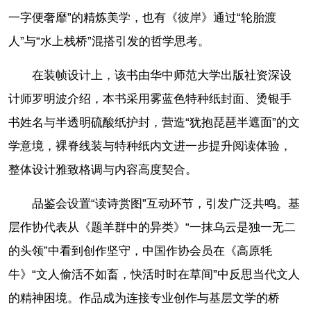
一字便奢靡”的精炼美学，也有《彼岸》通过“轮胎渡
人”与“水上栈桥”混搭引发的哲学思考。
在装帧设计上，该书由华中师范大学出版社资深设
计师罗明波介绍，本书采用雾蓝色特种纸封面、烫银手
书姓名与半透明硫酸纸护封，营造“犹抱琵琶半遮面”的文
学意境，裸脊线装与特种纸内文进一步提升阅读体验，
整体设计雅致格调与内容高度契合。
品鉴会设置“读诗赏图”互动环节，引发广泛共鸣。基
层作协代表从《题羊群中的异类》“一抹乌云是独一无二
的头领”中看到创作坚守，中国作协会员在《高原牦
牛》“文人偷活不如畜，快活时时在草间”中反思当代文人
的精神困境。作品成为连接专业创作与基层文学的桥