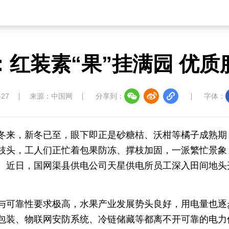
：红装素“果”挂满园 优质
-27
来源：中国网
分享到：
字体：
冬来，新冬已至，眼下即正是砂糖桔、沃柑等橘子成熟期
枝头，工人们正忙着包果防冻、撑枝加固，一派繁忙景象
。近日，国网渠县供电公司天星供电所员工深入田间地头
与可靠性要求极高，水果产业发展势头良好，用电量也逐
包装、物联网安防系统、冷链储藏等都离不开可靠的电力