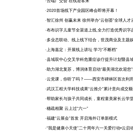
·云端广交会 在线迎客来
·2020首场线下产业园区峰会即将开幕！
·智汇徐州 创赢未来 徐州举办“云创荟”全球人才
·布布识字儿童节全渠道上线,全力打造优秀识字
·多业态联动、线上线下结合，世茂商业及主题
·上海嘉定：开展线上讲坛 学习“不断档”
·县域双中心交叉学科危重症诊疗提升计划暨县
·助力湖北复苏，博润体育启动“最美湖北欢迎您
·云党课，你听了吗？——西安市碑林区首次利用“
·武汉工程大学科技成果“云推介”累计意向成交额达
·帮助家长与孩子共同成长，童程童美家长云学
·穗疏相聚 云上过“六一”
·福建“云展会”首发 开启海外订单新模式
·“我是健康小天使”二十周年六一关爱行动•云启