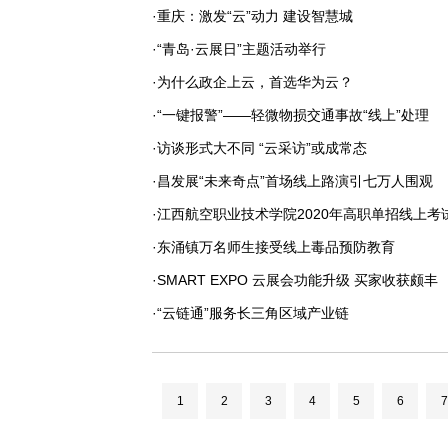
·重庆：激发“云”动力 建设智慧城
·“青岛·云展日”主题活动举行
·为什么政企上云，首选华为云？
·“一键报警”——轻微物损交通事故“线上”处理
·访谈形式大不同 “云采访”或成常态
·昌发展“未来奇点”首场线上路演引七万人围观
·江西航空职业技术学院2020年高职单招线上考
·东涌镇万名师生接受线上毒品预防教育
·SMART EXPO 云展会功能升级 买家收获颇丰
·“云链通”服务长三角区域产业链
1
2
3
4
5
6
7