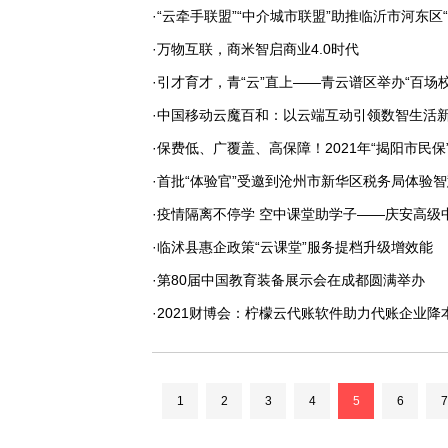
·“云牵手联盟”“中介城市联盟”助推临沂市河东区
·万物互联，商米智启商业4.0时代
·引才育才，青“云”直上——青云谱区举办“百场
·中国移动云魔百和：以云端互动引领数智生活
·保费低、广覆盖、高保障！2021年“揭阳市民保
·首批“体验官”受邀到沧州市新华区税务局体验
·疫情隔离不停学 空中课堂助学子——庆安高
·临沭县惠企政策“云课堂”服务提档升级增效能
·第80届中国教育装备展示会在成都圆满举办
·2021财博会：柠檬云代账软件助力代账企业降
1
2
3
4
5
6
7