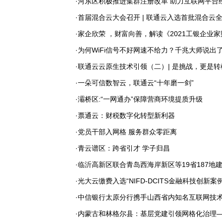
·河东区积极推进集群注册改革 助力互联网平台
·首届混合云大会召开 | 联通云入选首批混合云
·家企欣荣 ，财富向善，解读《2021工银企业
·为何WiFi信号不好网速不给力？千兆大师说出
·联通云云原生技术引领（二）| 是挑战，更是转
·一朵可信数智云，联通云“十年磨一剑”
·灞桥区:“一网通办”保障营商环境提质升级
·票通云：财税数字化转型新利器
·党员干部入网格 服务群众零距离
·青云谱区：跨省引才 学子归昌
·临沂高新区联合青岛西海岸新区等19省187地建
·光大云缴费入选“NIFD-DCITS金融科技创新案
·中信银行太原分行携手山西省内知名互联网技
·内蒙古和林格尔县：基层党建引领网格化治理