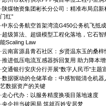
·陕煤物资集团彬长分公司：精准布局启新程
门红”
·中东公务航空首架湾流G450公务机飞抵
·超级算法、超级模型工程化落地，它石智
能Scaling Law
·云南富源县青石社区：乡贤温东玉的桑梓情
·推进低压电流互感器拆回复用 助力降本
·交通银行安庆分行开展“数字人民币”主题
·数据驱动的仓储革命：中感智能清仓机器
艺数据资产的关键
·走心代办：以服务精度换项目落地速度
·央企担当破困局 筑就百姓安居梦