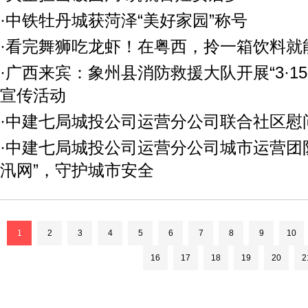
·中铁牡丹城获菏泽“美好家园”称号
·看完舞狮吃龙虾！在粤西，拎一箱饮料就
·广西来宾：象州县消防救援大队开展“3·1
宣传活动
·中建七局城投公司运营分公司联合社区慰
·中建七局城投公司运营分公司城市运营团队
汛网”，守护城市安全
1
2
3
4
5
6
7
8
9
10
16
17
18
19
20
2